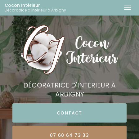
Cocon Intérieur
Togg
Décoratrice d'intérieur à Arbigny
navi
Aller
au
contenu
principal
DÉCORATRICE D'INTÉRIEUR À
ARBIGNY
CONTACT
07 60 64 73 33