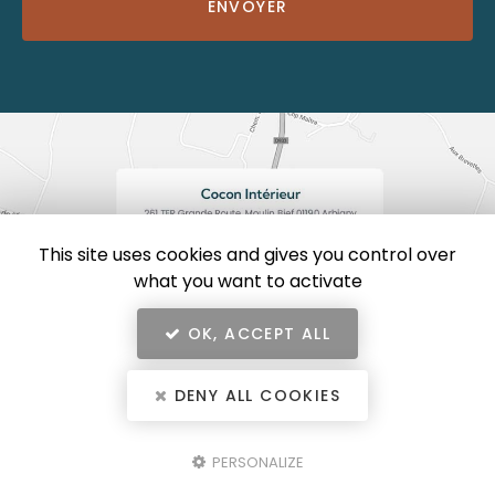
ENVOYER
*
This site uses cookies and gives you control over
what you want to activate
OK, ACCEPT ALL
DENY ALL COOKIES
En savoir +
Cocon Intérieur, décoratrice d'intérieur
à Arbigny
Mentions légales
-
Plan du site
-
Liens utiles
-
Secteur
-
Cookies
PERSONALIZE
Cocon Intérieur
Création et référencement de site Internet