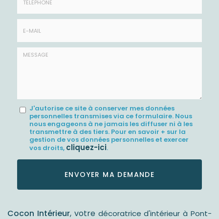
*
:
Téléphone
E-
mail
*
Message
J'autorise ce site à conserver mes données
personnelles transmises via ce formulaire. Nous
:
nous engageons à ne jamais les diffuser ni à les
transmettre à des tiers. Pour en savoir + sur la
*
gestion de vos données personnelles et exercer
cliquez-ici
vos droits,
.
Acceptation
RGPD
ENVOYER MA DEMANDE
*
Cocon Intérieur
, votre
décoratrice d'intérieur à Pont-