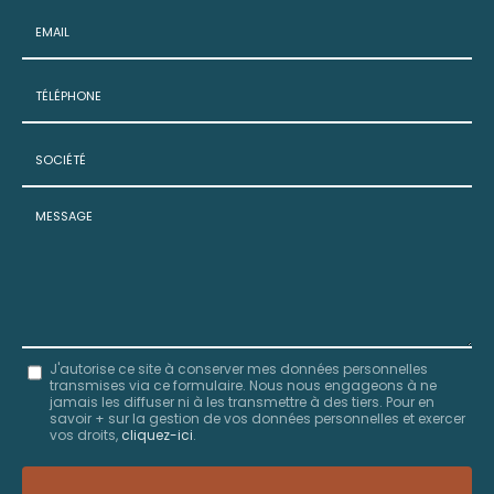
Nom
-
Prénom
Email
:
:
*
*
Tél.
:
*
Société
:
Message
J'autorise ce site à conserver mes données personnelles
transmises via ce formulaire. Nous nous engageons à ne
:
jamais les diffuser ni à les transmettre à des tiers. Pour en
savoir + sur la gestion de vos données personnelles et exercer
*
vos droits,
cliquez-ici
.
Acceptation
RGPD