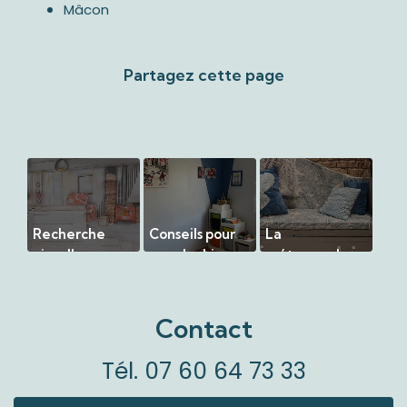
Mâcon
Recherche
Conseils pour
La
visuelle
un relooking
métamorphose
d'aménagement
de chambre
d'une armoire
pour une pièce
d'un jeune ado
abandonnée
multifonctionnelle
à Montpont en
en banquette
Contact
Bresse (71)
Tél.
07 60 64 73 33