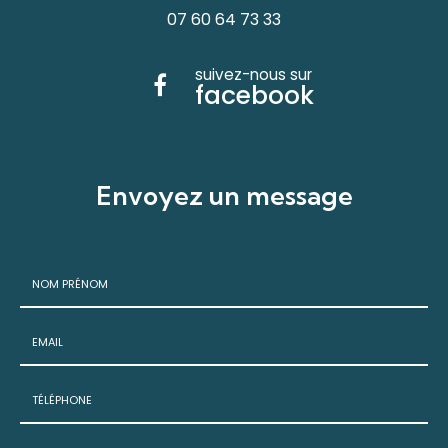
07 60 64 73 33
suivez-nous sur
facebook
Envoyez un message
Nom
-
Prénom
Email
:
:
*
*
Tél.