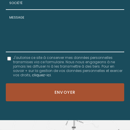
:
*
Société
:
Message
J'autorise ce site à conserver mes données personnelles
transmises via ce formulaire. Nous nous engageons à ne
:
jamais les diffuser ni à les transmettre à des tiers. Pour en
savoir + sur la gestion de vos données personnelles et exercer
*
vos droits,
cliquez-ici
.
Acceptation
RGPD
ENVOYER
*