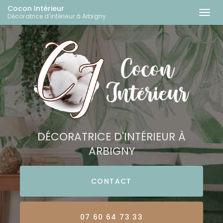
Cocon Intérieur
Togg
Décoratrice d'intérieur à Arbigny
navi
Aller
au
contenu
principal
DÉCORATRICE D'INTÉRIEUR À
ARBIGNY
CONTACT
07 60 64 73 33