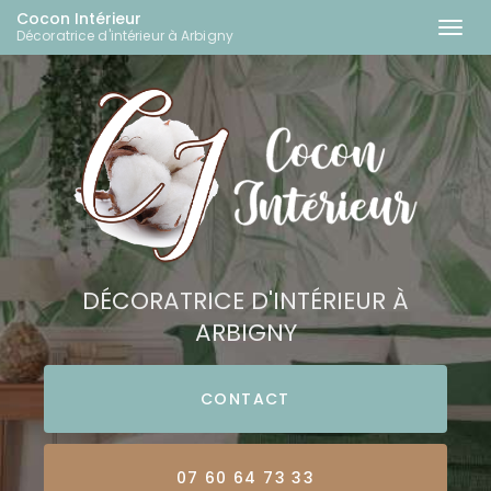
Cocon Intérieur
Togg
Décoratrice d'intérieur à Arbigny
navi
Aller
au
contenu
principal
DÉCORATRICE D'INTÉRIEUR À
ARBIGNY
CONTACT
07 60 64 73 33