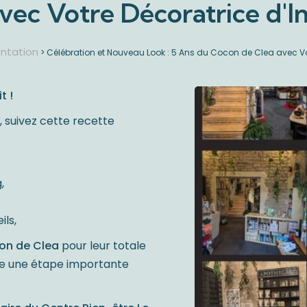
vec Votre Décoratrice d'I
ntation
>
Célébration et Nouveau Look : 5 Ans du Cocon de Clea avec Vot
t !
, suivez cette recette
,
ls,
con de Clea
pour leur totale
ue une étape importante