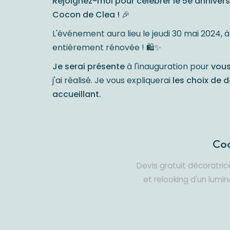
Rejoignez-moi pour célébrer le 5e annivers
Cocon de Clea !
🎉
L'événement aura lieu le jeudi 30 mai 2024, à 
entièrement rénovée ! 🛍️✨
Je serai présente
à l'inauguration pour
vous 
j'ai réalisé. Je vous expliquerai
les choix de 
accueillant.
Coc
Devis gratuit décoratric
et relooking d'un lum