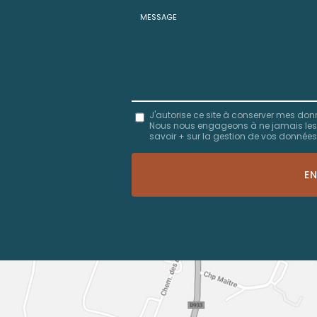
Prénom
Tél.
:
:
*
*
Message
J'autorise ce site à conserver mes don
Nous nous engageons à ne jamais les dif
:
savoir + sur la gestion de vos données 
*
Acceptation
RGPD
E
*