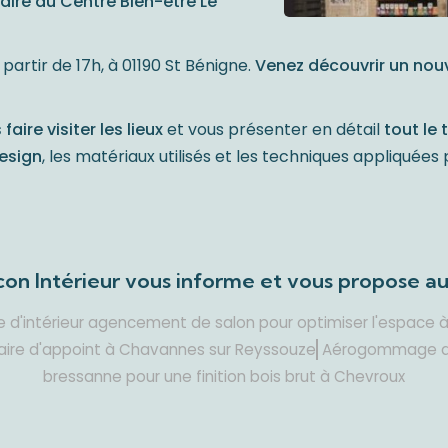
aire du Centre Bien-être Le
partir de 17h, à 01190 St Bénigne.
Venez découvrir un no
faire visiter les lieux
et vous présenter en détail
tout le 
design
, les matériaux utilisés et les techniques appliquée
on Intérieur vous informe et vous propose aus
e d'intérieur agencement de salon pour optimiser l'espace 
inaire d'appoint à Chavannes sur Reyssouze
Aérogommage d'
bressanne pour une finition bois brut à Chevroux