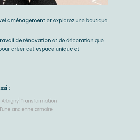
uvel aménagement
et explorez une boutique
travail de rénovation
et de décoration que
s pour créer cet espace
unique et
si :
à Arbigny
Transformation
une ancienne armoire