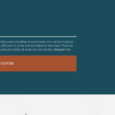
*
Société
:
nées personnelles transmises via ce formulaire.
fuser ni à les transmettre à des tiers. Pour en
personnelles et exercer vos droits,
cliquez-ici
.
NVOYER