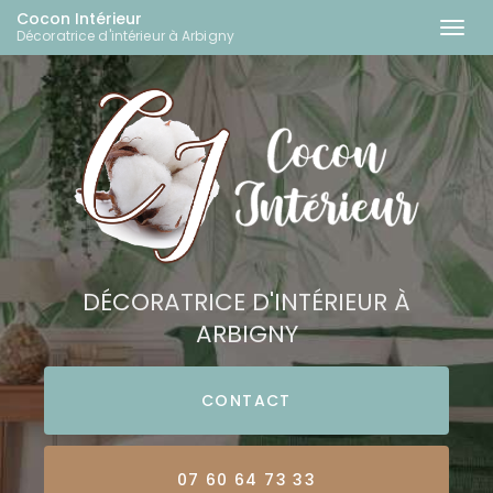
Cocon Intérieur
Togg
Décoratrice d'intérieur à Arbigny
navi
Aller
au
contenu
principal
DÉCORATRICE D'INTÉRIEUR À
ARBIGNY
CONTACT
07 60 64 73 33