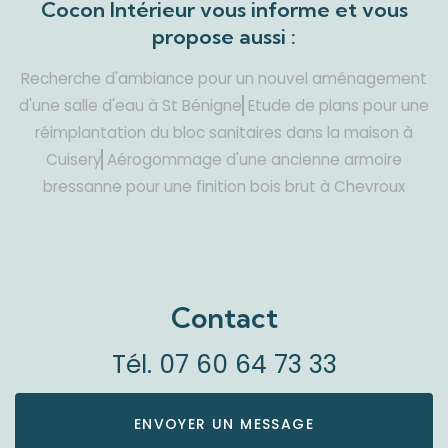
Cocon Intérieur vous informe et vous
propose aussi :
Recherche d'ambiance pour un nouvel aménagement
d'une salle d'eau à St Bénigne
Etude de plans pour une
réimplantation du bloc sanitaires dans la maison à
Cuisery
Aérogommage d'une ancienne armoire
bressanne pour une finition bois brut à Chevroux
Contact
Tél.
07 60 64 73 33
ENVOYER UN MESSAGE