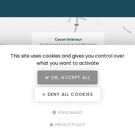
This site uses cookies and gives you control over
what you want to activate
OK, ACCEPT ALL
DENY ALL COOKIES
En savoir +
Cocon Intérieur, décoratrice d'intérieur
à Arbigny
Mentions légales
-
Plan du site
-
Liens utiles
-
Secteur
-
Cookies
PERSONALIZE
Cocon Intérieur
Création et référencement de site Internet
PRIVACY POLICY
Demande de Devis
Fermer