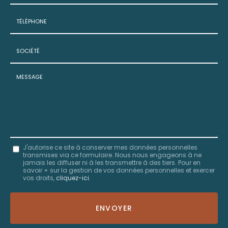
Prénom
Email
:
:
*
*
Tél.
:
*
Société
:
Message
J'autorise ce site à conserver mes données personnelles
transmises via ce formulaire. Nous nous engageons à ne
:
jamais les diffuser ni à les transmettre à des tiers. Pour en
savoir + sur la gestion de vos données personnelles et exercer
*
vos droits,
cliquez-ici
.
Acceptation
RGPD
ENVOYER
*